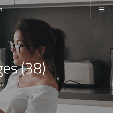
CT
es (38)
38)