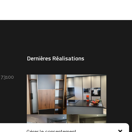
Dernières Réalisations
e 73100
Dressing à
Cuisine à Doussard
Chambéry (73)
(74)
Suite parentale à
Salle de bains à
Brison-Saint-
Gérer le consentement