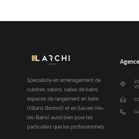
Agence
Spécialiste en aménagement de
21
V
cuisines, salons, salles de bains,
espaces de rangement en Isère
co
(Villard-Bonnot) et en Savoie (Aix-
0
les-Bains) aussi bien pour les
particuliers que les professionnels.