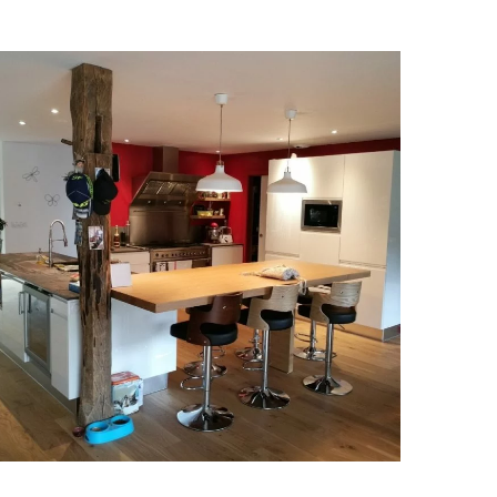
Cuisine à La Combe-de-Lancey
(38)
CUISINES