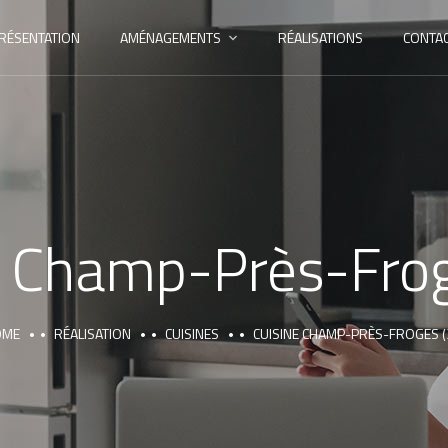
RÉSENTATION
AMÉNAGEMENTS
RÉALISATIONS
CONTA
e Champ-Près-Frog
OME
RÉALISATION
CUISINES
CUISINE CHAMP-PRÈS-FROGES (