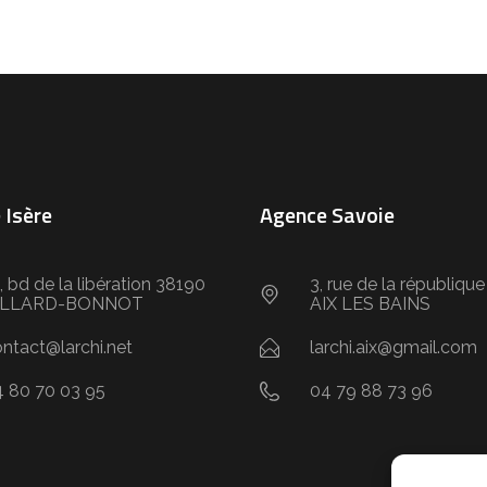
 Isère
Agence Savoie
, bd de la libération 38190
3, rue de la républiqu
ILLARD-BONNOT
AIX LES BAINS
ntact@larchi.net
larchi.aix@gmail.com
4 80 70 03 95
04 79 88 73 96