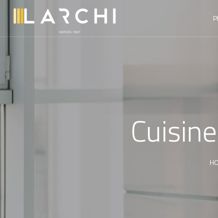
P
Cuisin
H