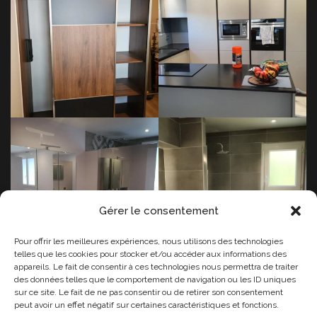
Dressing à Chambéry (73)
Cuisine à Doussard (74)
Suite parentale à Brison-
Salle de bains à Tresserve
Saint-Innocent (73)
(73)
Gérer le consentement
Pour offrir les meilleures expériences, nous utilisons des technologies
telles que les cookies pour stocker et/ou accéder aux informations des
appareils. Le fait de consentir à ces technologies nous permettra de traiter
des données telles que le comportement de navigation ou les ID uniques
sur ce site. Le fait de ne pas consentir ou de retirer son consentement
peut avoir un effet négatif sur certaines caractéristiques et fonctions.